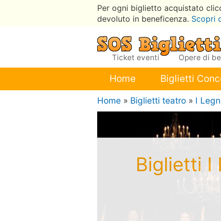
Per ogni biglietto acquistato cli
devoluto in beneficenza.
Scopri 
Ticket eventi
Opere di b
Home
Biglietti Conc
Home
»
Biglietti teatro
»
I Legn
Biglietti 