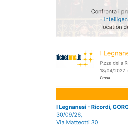
Confronta i pr
- Intellige
location d
I Legnane
P.zza della 
18/04/2027 
Prosa
I Legnanesi - Ricordi, G
30/09/26,
Via Matteotti 30