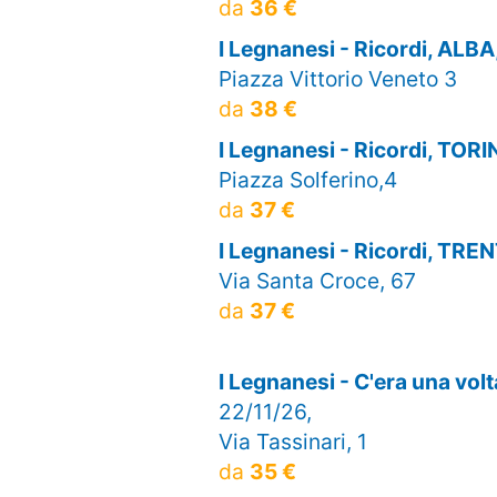
da
36 €
I Legnanesi - Ricordi, ALBA
Piazza Vittorio Veneto 3
da
38 €
I Legnanesi - Ricordi, TOR
Piazza Solferino,4
da
37 €
I Legnanesi - Ricordi, TRE
Via Santa Croce, 67
da
37 €
I Legnanesi - C'era una vo
22/11/26,
Via Tassinari, 1
da
35 €