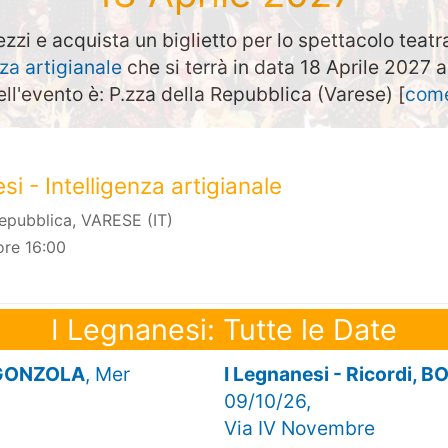
ezzi e acquista un biglietto per lo spettacolo teatr
nza artigianale
che si terrà in data 18 Aprile 2027 
ell'evento è: P.zza della Repubblica (Varese) [
come
si - Intelligenza artigianale
Repubblica, VARESE (IT)
ore 16:00
I Legnanesi: Tutte le Date
ORGONZOLA
, Mer
I Legnanesi - Ricordi
09/10/26,
Via IV Novembre