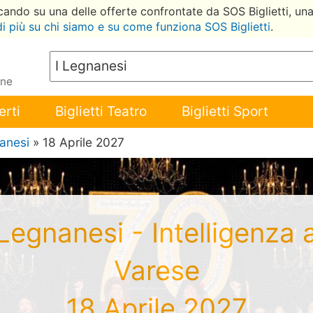
ccando su una delle offerte confrontate da SOS Biglietti, un
di più su chi siamo e su come funziona SOS Biglietti
.
ene
erti
Biglietti Teatro
Biglietti Sport
anesi
» 18 Aprile 2027
I Legnanesi - Intelligenza 
Varese
18 Aprile 2027