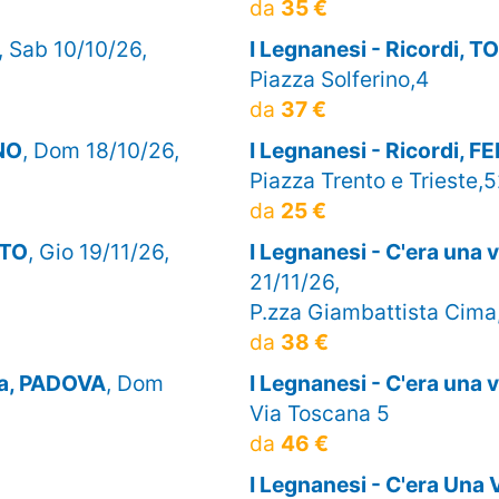
da
35 €
, Sab 10/10/26,
I Legnanesi - Ricordi, 
Piazza Solferino,4
da
37 €
INO
, Dom 18/10/26,
I Legnanesi - Ricordi, 
Piazza Trento e Trieste,
da
25 €
NTO
, Gio 19/11/26,
I Legnanesi - C'era una
21/11/26,
P.zza Giambattista Cima
da
38 €
lta, PADOVA
, Dom
I Legnanesi - C'era una
Via Toscana 5
da
46 €
I Legnanesi - C'era Una