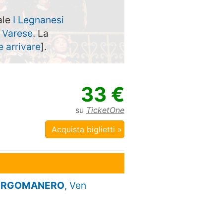
ale
I Legnanesi
a
Varese
. La
 arrivare
].
33 €
su
TicketOne
Acquista biglietti »
, BORGOMANERO
, Ven