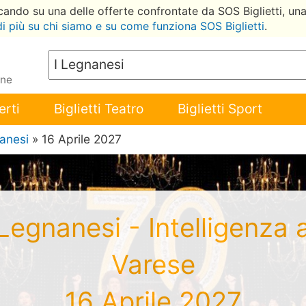
ccando su una delle offerte confrontate da SOS Biglietti, un
di più su chi siamo e su come funziona SOS Biglietti
.
ene
erti
Biglietti Teatro
Biglietti Sport
anesi
» 16 Aprile 2027
I Legnanesi - Intelligenza 
Varese
16 Aprile 2027