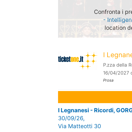
Confronta i pr
- Intellige
location d
I Legnane
P.zza della 
16/04/2027 
Prosa
I Legnanesi - Ricordi, G
30/09/26,
Via Matteotti 30