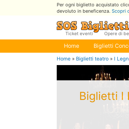
Per ogni biglietto acquistato cli
devoluto in beneficenza.
Scopri 
Ticket eventi
Opere di b
Home
Biglietti Conc
Home
»
Biglietti teatro
»
I Legn
Biglietti 