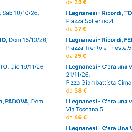
da
35 €
, Sab 10/10/26,
I Legnanesi - Ricordi, 
Piazza Solferino,4
da
37 €
INO
, Dom 18/10/26,
I Legnanesi - Ricordi, 
Piazza Trento e Trieste,
da
25 €
NTO
, Gio 19/11/26,
I Legnanesi - C'era una
21/11/26,
P.zza Giambattista Cima
da
38 €
lta, PADOVA
, Dom
I Legnanesi - C'era una
Via Toscana 5
da
46 €
I Legnanesi - C'era Una