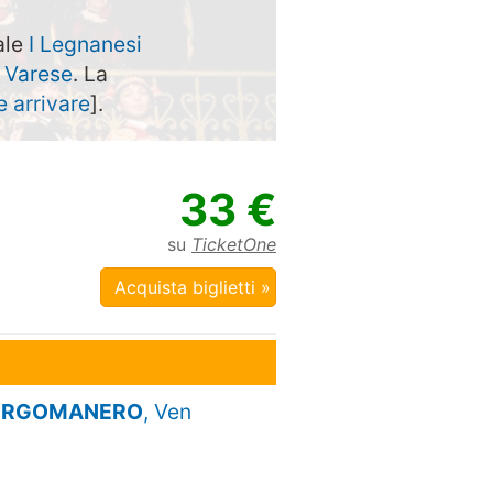
ale
I Legnanesi
a
Varese
. La
 arrivare
].
33 €
su
TicketOne
Acquista biglietti »
, BORGOMANERO
, Ven