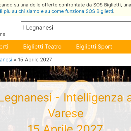
ccando su una delle offerte confrontate da SOS Biglietti, un
di più su chi siamo e su come funziona SOS Biglietti
.
ene
erti
Biglietti Teatro
Biglietti Sport
anesi
» 15 Aprile 2027
I Legnanesi - Intelligenza 
Varese
15 Aprile 2027