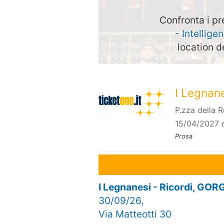
Confronta i pr
- Intellige
location d
I Legnane
P.zza della 
15/04/2027 
Prosa
I Legnanesi - Ricordi, G
30/09/26,
Via Matteotti 30