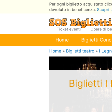
Per ogni biglietto acquistato cli
devoluto in beneficenza.
Scopri 
Ticket eventi
Opere di b
Home
Biglietti Conc
Home
»
Biglietti teatro
»
I Legn
Biglietti 