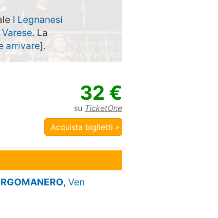
ale
I Legnanesi
a
Varese
. La
 arrivare
].
32 €
su
TicketOne
Acquista biglietti »
, BORGOMANERO
, Ven