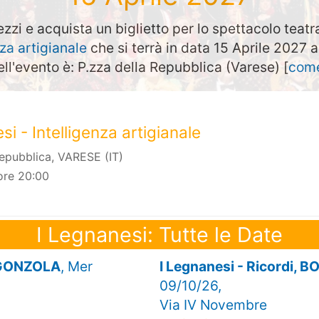
ezzi e acquista un biglietto per lo spettacolo teatr
nza artigianale
che si terrà in data 15 Aprile 2027 
ell'evento è: P.zza della Repubblica (Varese) [
come
si - Intelligenza artigianale
Repubblica, VARESE (IT)
ore 20:00
I Legnanesi: Tutte le Date
ORGONZOLA
, Mer
I Legnanesi - Ricordi
09/10/26,
Via IV Novembre