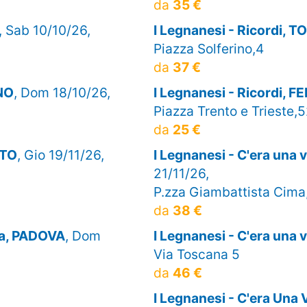
da
35 €
, Sab 10/10/26,
I Legnanesi - Ricordi, 
Piazza Solferino,4
da
37 €
INO
, Dom 18/10/26,
I Legnanesi - Ricordi, 
Piazza Trento e Trieste,
da
25 €
NTO
, Gio 19/11/26,
I Legnanesi - C'era una
21/11/26,
P.zza Giambattista Cima
da
38 €
lta, PADOVA
, Dom
I Legnanesi - C'era una
Via Toscana 5
da
46 €
I Legnanesi - C'era Una