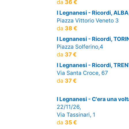
da
36 €
I Legnanesi - Ricordi, ALBA
Piazza Vittorio Veneto 3
da
38 €
I Legnanesi - Ricordi, TOR
Piazza Solferino,4
da
37 €
I Legnanesi - Ricordi, TRE
Via Santa Croce, 67
da
37 €
I Legnanesi - C'era una vo
22/11/26,
Via Tassinari, 1
da
35 €