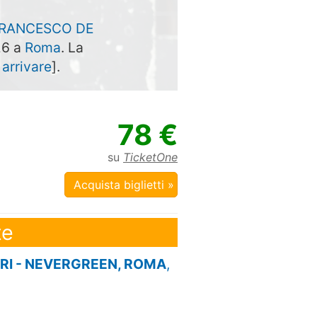
RANCESCO DE
26 a
Roma
. La
arrivare
].
78 €
su
TicketOne
Acquista biglietti »
te
I - NEVERGREEN, ROMA
,