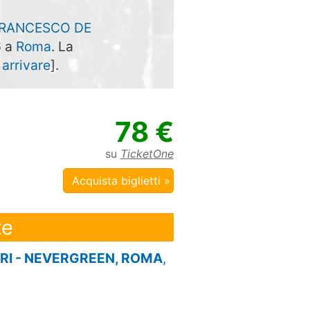
RANCESCO DE
6 a
Roma
. La
arrivare
].
78 €
su
TicketOne
Acquista biglietti »
te
I - NEVERGREEN, ROMA
,