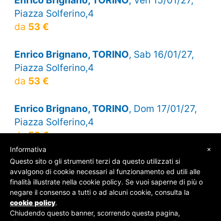
Piazza Solferino,4
da
53 €
Enrico Brignano, TORINO
, Sab 16/01/27,
Piazza Solferino,4
da
53 €
Enrico Brignano, TORINO
, Dom 17/01/27,
Piazza Solferino,4
da
53 €
×
Informativa
Questo sito o gli strumenti terzi da questo utilizzati si
avvalgono di cookie necessari al funzionamento ed utili alle
finalità illustrate nella cookie policy. Se vuoi saperne di più o
© SOS Biglietti - P.Iva 09162100961 -
Chi Siamo
-
negare il consenso a tutti o ad alcuni cookie, consulta la
Contatti
-
Privacy Policy
cookie policy
.
Chiudendo questo banner, scorrendo questa pagina,