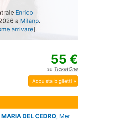
atrale
Enrico
e 2026 a
Milano
.
ome arrivare
].
55 €
su
TicketOne
Acquista biglietti »
A MARIA DEL CEDRO
, Mer