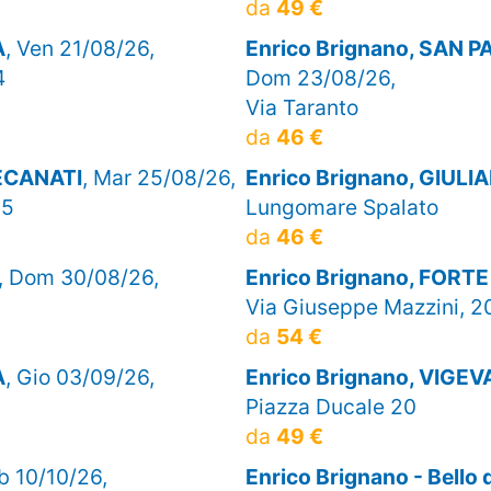
da
49 €
A
, Ven 21/08/26,
Enrico Brignano, SAN
4
Dom 23/08/26,
Via Taranto
da
46 €
RECANATI
, Mar 25/08/26,
Enrico Brignano, GIUL
15
Lungomare Spalato
da
46 €
, Dom 30/08/26,
Enrico Brignano, FORT
Via Giuseppe Mazzini, 2
da
54 €
A
, Gio 03/09/26,
Enrico Brignano, VIGE
Piazza Ducale 20
da
49 €
b 10/10/26,
Enrico Brignano - Bell