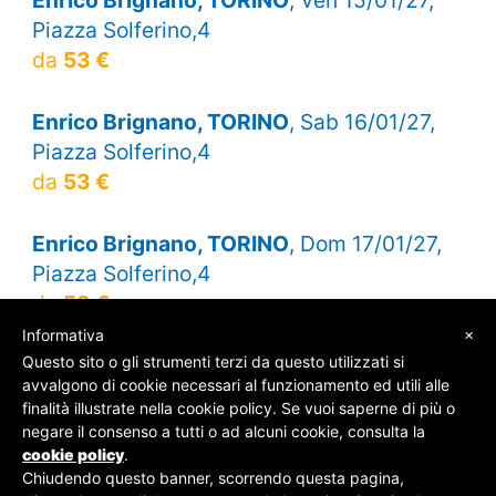
Piazza Solferino,4
da
53 €
Enrico Brignano, TORINO
, Sab 16/01/27,
Piazza Solferino,4
da
53 €
Enrico Brignano, TORINO
, Dom 17/01/27,
Piazza Solferino,4
da
53 €
×
Informativa
Questo sito o gli strumenti terzi da questo utilizzati si
avvalgono di cookie necessari al funzionamento ed utili alle
finalità illustrate nella cookie policy. Se vuoi saperne di più o
© SOS Biglietti - P.Iva 09162100961 -
Chi Siamo
-
negare il consenso a tutti o ad alcuni cookie, consulta la
Contatti
-
Privacy Policy
cookie policy
.
Chiudendo questo banner, scorrendo questa pagina,