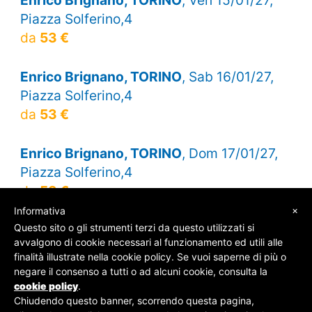
Piazza Solferino,4
da
53 €
Enrico Brignano, TORINO
, Sab 16/01/27,
Piazza Solferino,4
da
53 €
Enrico Brignano, TORINO
, Dom 17/01/27,
Piazza Solferino,4
da
53 €
×
Informativa
Questo sito o gli strumenti terzi da questo utilizzati si
avvalgono di cookie necessari al funzionamento ed utili alle
finalità illustrate nella cookie policy. Se vuoi saperne di più o
© SOS Biglietti - P.Iva 09162100961 -
Chi Siamo
-
negare il consenso a tutti o ad alcuni cookie, consulta la
Contatti
-
Privacy Policy
cookie policy
.
Chiudendo questo banner, scorrendo questa pagina,