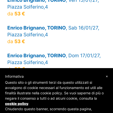
Piazza Solferino,4
da
53 €
Enrico Brignano, TORINO
, Sab 16/01/27,
Piazza Solferino,4
da
53 €
Enrico Brignano, TORINO
, Dom 17/01/27,
Piazza Solferino,4
da
53 €
×
Informativa
Questo sito o gli strumenti terzi da questo utilizzati si
avvalgono di cookie necessari al funzionamento ed utili alle
finalità illustrate nella cookie policy. Se vuoi saperne di più o
© SOS Biglietti - P.Iva 09162100961 -
Chi Siamo
-
negare il consenso a tutti o ad alcuni cookie, consulta la
Contatti
-
Privacy Policy
cookie policy
.
Chiudendo questo banner, scorrendo questa pagina,