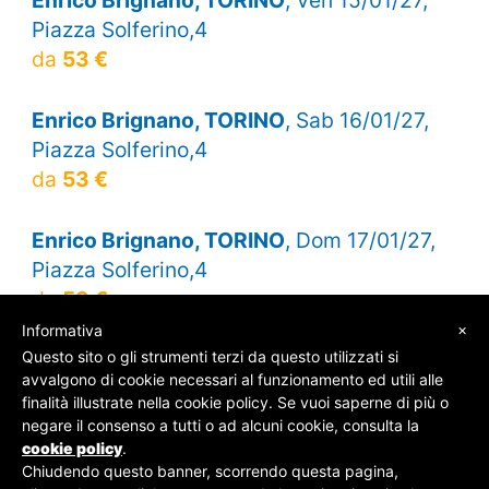
Piazza Solferino,4
da
53 €
Enrico Brignano, TORINO
, Sab 16/01/27,
Piazza Solferino,4
da
53 €
Enrico Brignano, TORINO
, Dom 17/01/27,
Piazza Solferino,4
da
53 €
×
Informativa
Questo sito o gli strumenti terzi da questo utilizzati si
avvalgono di cookie necessari al funzionamento ed utili alle
finalità illustrate nella cookie policy. Se vuoi saperne di più o
© SOS Biglietti - P.Iva 09162100961 -
Chi Siamo
-
negare il consenso a tutti o ad alcuni cookie, consulta la
Contatti
-
Privacy Policy
cookie policy
.
Chiudendo questo banner, scorrendo questa pagina,