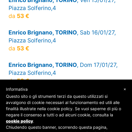
Piazza Solferino,4
da
53 €
Enrico Brignano, TORINO
, Sab 16/01/27,
Piazza Solferino,4
da
53 €
Enrico Brignano, TORINO
, Dom 17/01/27,
Piazza Solferino,4
da
53 €
×
Informativa
Questo sito o gli strumenti terzi da questo utilizzati si
avvalgono di cookie necessari al funzionamento ed utili alle
finalità illustrate nella cookie policy. Se vuoi saperne di più o
© SOS Biglietti - P.Iva 09162100961 -
Chi Siamo
-
negare il consenso a tutti o ad alcuni cookie, consulta la
Contatti
-
Privacy Policy
cookie policy
.
Chiudendo questo banner, scorrendo questa pagina,