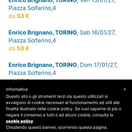
Piazza Solferino,4
da
53 €
Enrico Brignano, TORINO
, Sab 16/01/27,
Piazza Solferino,4
da
53 €
Enrico Brignano, TORINO
, Dom 17/01/27,
Piazza Solferino,4
da
53 €
×
Informativa
Questo sito o gli strumenti terzi da questo utilizzati si
avvalgono di cookie necessari al funzionamento ed utili alle
finalità illustrate nella cookie policy. Se vuoi saperne di più o
© SOS Biglietti - P.Iva 09162100961 -
Chi Siamo
-
negare il consenso a tutti o ad alcuni cookie, consulta la
Contatti
-
Privacy Policy
cookie policy
.
Chiudendo questo banner, scorrendo questa pagina,