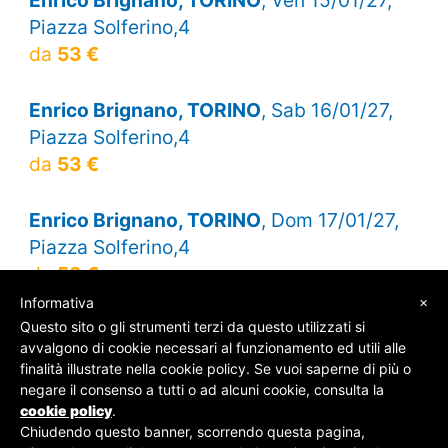
Piazza Solferino,4
da
53 €
Enrico Brignano, TORINO
, Sab 16/01/27,
Piazza Solferino,4
da
53 €
Enrico Brignano, TORINO
, Dom 17/01/27,
Piazza Solferino,4
da
53 €
×
Informativa
Questo sito o gli strumenti terzi da questo utilizzati si
avvalgono di cookie necessari al funzionamento ed utili alle
finalità illustrate nella cookie policy. Se vuoi saperne di più o
© SOS Biglietti - P.Iva 09162100961 -
Chi Siamo
-
negare il consenso a tutti o ad alcuni cookie, consulta la
Contatti
-
Privacy Policy
cookie policy
.
Chiudendo questo banner, scorrendo questa pagina,