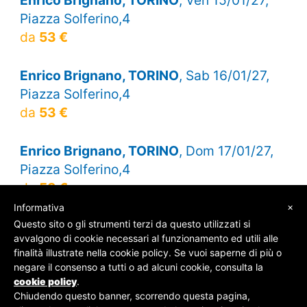
Piazza Solferino,4
da
53 €
Enrico Brignano, TORINO
, Sab 16/01/27,
Piazza Solferino,4
da
53 €
Enrico Brignano, TORINO
, Dom 17/01/27,
Piazza Solferino,4
da
53 €
×
Informativa
Questo sito o gli strumenti terzi da questo utilizzati si
avvalgono di cookie necessari al funzionamento ed utili alle
finalità illustrate nella cookie policy. Se vuoi saperne di più o
© SOS Biglietti - P.Iva 09162100961 -
Chi Siamo
-
negare il consenso a tutti o ad alcuni cookie, consulta la
Contatti
-
Privacy Policy
cookie policy
.
Chiudendo questo banner, scorrendo questa pagina,