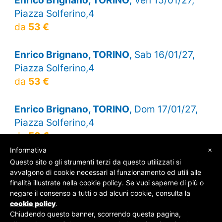
Piazza Solferino,4
da
53 €
Enrico Brignano, TORINO
, Sab 16/01/27,
Piazza Solferino,4
da
53 €
Enrico Brignano, TORINO
, Dom 17/01/27,
Piazza Solferino,4
da
53 €
×
Informativa
Questo sito o gli strumenti terzi da questo utilizzati si
avvalgono di cookie necessari al funzionamento ed utili alle
finalità illustrate nella cookie policy. Se vuoi saperne di più o
© SOS Biglietti - P.Iva 09162100961 -
Chi Siamo
-
negare il consenso a tutti o ad alcuni cookie, consulta la
Contatti
-
Privacy Policy
cookie policy
.
Chiudendo questo banner, scorrendo questa pagina,