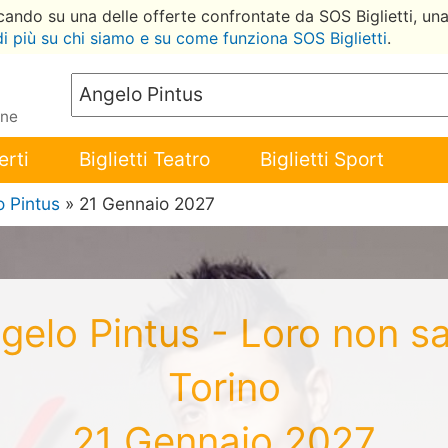
ccando su una delle offerte confrontate da SOS Biglietti, un
di più su chi siamo e su come funziona SOS Biglietti
.
ene
erti
Biglietti Teatro
Biglietti Sport
 Pintus
» 21 Gennaio 2027
Angelo Pintus - Loro non s
Torino
21 Gennaio 2027