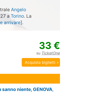
atrale
Angelo
027 a
Torino
. La
 arrivare
].
33 €
su
TicketOne
Acquista biglietti »
on sanno niente, GENOVA
,