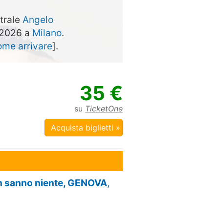
atrale
Angelo
 2026 a
Milano
.
ome arrivare
].
35 €
su
TicketOne
Acquista biglietti »
on sanno niente, GENOVA
,