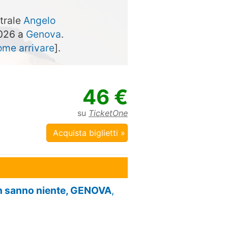
atrale
Angelo
2026 a
Genova
.
ome arrivare
].
46 €
su
TicketOne
Acquista biglietti »
on sanno niente, GENOVA
,