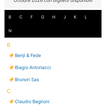
Ottobre 2026 con biglietti disponibili
B
C
F
G
H
J
K
L
N
B
Benji & Fede
Biagio Antonacci
Brunori Sas
C
Claudio Baglioni