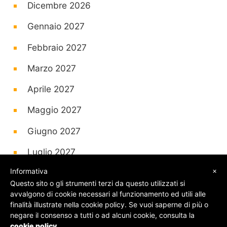
Dicembre 2026
Gennaio 2027
Febbraio 2027
Marzo 2027
Aprile 2027
Maggio 2027
Giugno 2027
Luglio 2027
×
Informativa
Questo sito o gli strumenti terzi da questo utilizzati si
avvalgono di cookie necessari al funzionamento ed utili alle
finalità illustrate nella cookie policy. Se vuoi saperne di più o
© SOS Biglietti - P.Iva 09162100961 -
Chi Siamo
-
negare il consenso a tutti o ad alcuni cookie, consulta la
Contatti
-
Privacy Policy
cookie policy
.