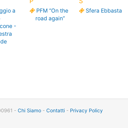
P
S
gio a
PFM “On the
Sfera Ebbasta
o
road again”
cone -
estra
ide
100961 -
Chi Siamo
-
Contatti
-
Privacy Policy