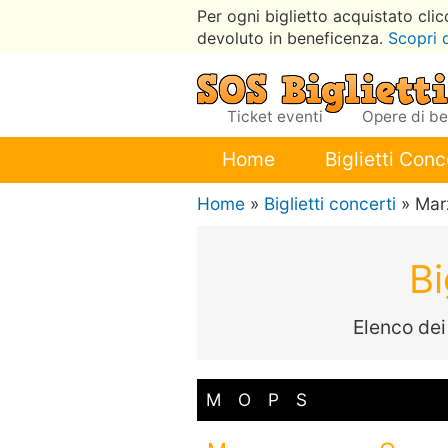
Per ogni biglietto acquistato cli
devoluto in beneficenza.
Scopri 
Ticket eventi
Opere di b
Home
Biglietti Conc
Home
»
Biglietti concerti
» Mar
Bi
Elenco dei
M
O
P
S