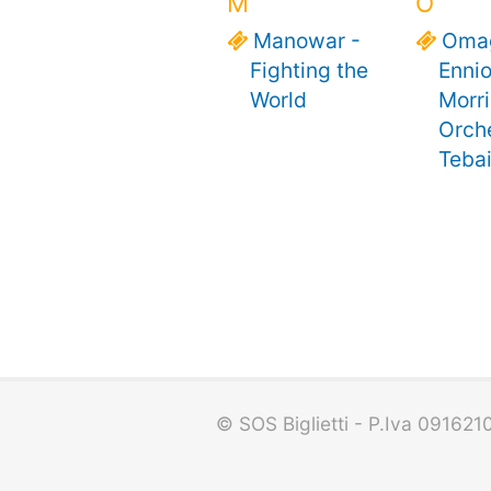
M
O
Manowar -
Omag
Fighting the
Enni
World
Morri
Orch
Teba
© SOS Biglietti - P.Iva 09162