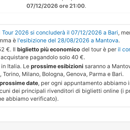
07/12/2026 ore 21:00
.
il Tour 2026 si concluderà il 07/12/2026 a Bari
, me
amma è
l'esibizione del 28/08/2026 a Mantova
.
2 €. Il
biglietto più economico
del tour è per
il c
i acquistare pagandolo solo 40 €.
in Italia. Le
prossime esibizioni
saranno a Mantov
 Torino, Milano, Bologna, Genova, Parma e Bari.
e prossime date
, per ogni appuntamento abbiamo in
cuni dei principali rivenditori di biglietti online (i
che abbiamo verificato).