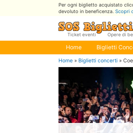
Per ogni biglietto acquistato cli
devoluto in beneficenza.
Scopri 
Ticket eventi
Opere di b
Home
Biglietti Conc
Home
»
Biglietti concerti
» Coe