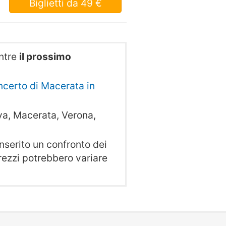
Biglietti
da 49 €
ntre
il prossimo
oncerto di Macerata in
a, Macerata, Verona,
serito un confronto dei
 prezzi potrebbero variare