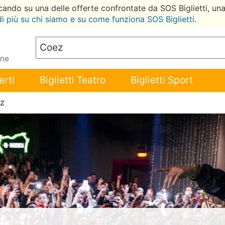
ccando su una delle offerte confrontate da SOS Biglietti, un
di più su chi siamo e su come funziona SOS Biglietti
.
ene
erti
Biglietti Teatro
Biglietti Sport
z