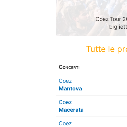
Coez Tour 20
bigliet
Tutte le p
Concerti
Coez
Mantova
Coez
Macerata
Coez