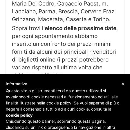
Maria Del Cedro, Capaccio Paestum,
Lanciano, Parma, Brescia, Cervere Fraz.
Grinzano, Macerata, Caserta e Torino.
Sopra trovi
l'elenco delle prossime date
,
per ogni appuntamento abbiamo
inserito un confronto dei prezzi minimi
forniti da alcuni dei principali rivenditori
di biglietti online (i prezzi potrebbero
variare rispetto all'ultima volta che
abbiamo verificato).
×
Informativa
Questo sito o gli strumenti terzi da questo utilizzati si
avvalgono di cookie necessari al funzionamento ed utili alle
finalità illustrate nella cookie policy. Se vuoi saperne di più o
© SOS Biglietti - P.Iva 09162100961 -
Chi Siamo
-
negare il consenso a tutti o ad alcuni cookie, consulta la
Contatti
-
Privacy Policy
cookie policy
.
Chiudendo questo banner, scorrendo questa pagina,
cliccando su un link o proseguendo la navigazione in altra