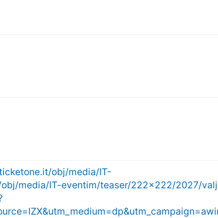
ticketone.it/obj/media/IT-
it/obj/media/IT-eventim/teaser/222x222/2027/val
?
_source=IZX&utm_medium=dp&utm_campaign=awin