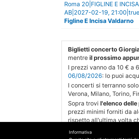
Roma 20|FIGLINE E INCISA
AB|2027-02-19, 21:00|true|
Figline E Incisa Valdarno
Biglietti concerto Giorgi
mentre
il prossimo app
I prezzi vanno da 10 € a 6
06/08/2026
: lo puoi acq
I concerti si terranno solo 
Verona, Milano, Torino, Fi
Sopra trovi
l'elenco dell
prezzi minimi forniti da al
rispetto all'ultima volta 
Informativa