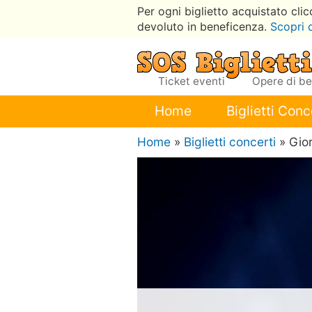
Per ogni biglietto acquistato cli
devoluto in beneficenza.
Scopri 
Ticket eventi
Opere di b
Home
Biglietti Conc
Home
»
Biglietti concerti
» Gio