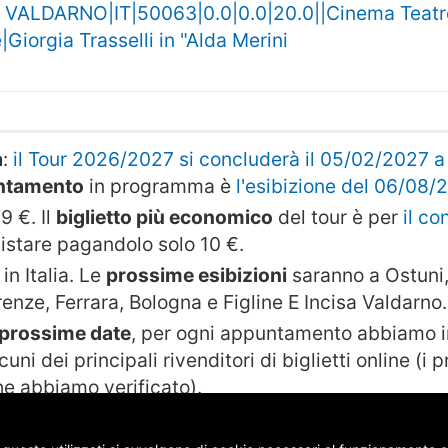
 VALDARNO|IT|50063|0.0|0.0|20.0||Cinema Teat
Giorgia Trasselli in "Alda Merini
a
:
il Tour 2026/2027 si concluderà il 05/02/2027 a 
untamento
in programma è
l'esibizione del 06/08/
9 €. Il
biglietto più economico
del tour è per
il co
uistare pagandolo solo 10 €.
in Italia. Le
prossime esibizioni
saranno a Ostuni,
renze, Ferrara, Bologna e Figline E Incisa Valdarno.
e prossime date
, per ogni appuntamento abbiamo in
cuni dei principali rivenditori di biglietti online (i
che abbiamo verificato).