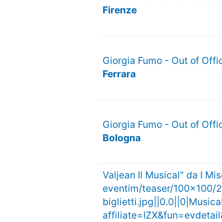
Firenze
Giorgia Fumo - Out of Offi
Ferrara
Giorgia Fumo - Out of Offi
Bologna
Valjean Il Musical" da I M
eventim/teaser/100x100/20
biglietti.jpg||0.0||0|Music
affiliate=IZX&fun=evde