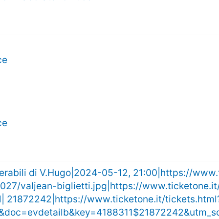
ce
ce
iserabili di V.Hugo|2024-05-12, 21:00|https://www.
27/valjean-biglietti.jpg|https://www.ticketone.
al| 21872242|https://www.ticketone.it/tickets.html
tail&doc=evdetailb&key=4188311$21872242&utm