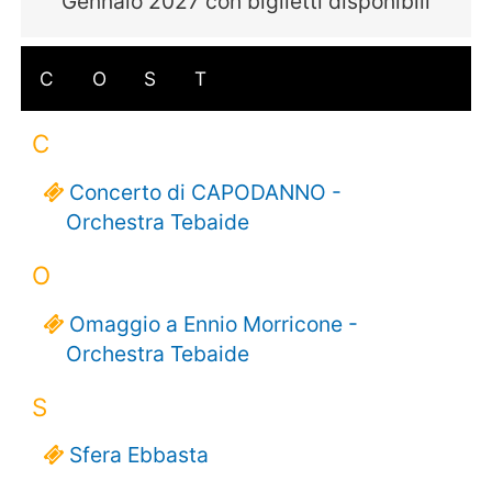
Gennaio 2027 con biglietti disponibili
C
O
S
T
C
Concerto di CAPODANNO -
Orchestra Tebaide
O
Omaggio a Ennio Morricone -
Orchestra Tebaide
S
Sfera Ebbasta