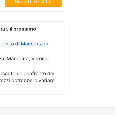
Biglietti
da 49 €
ntre
il prossimo
oncerto di Macerata in
a, Macerata, Verona,
serito un confronto dei
 prezzi potrebbero variare