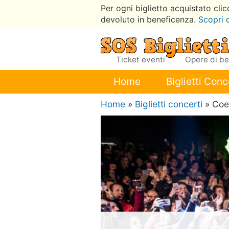
Per ogni biglietto acquistato cli
devoluto in beneficenza.
Scopri 
Ticket eventi
Opere di b
Home
Biglietti Conc
Home
»
Biglietti concerti
» Coe