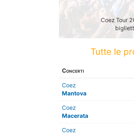
Coez Tour 20
bigliet
Tutte le p
Concerti
Coez
Mantova
Coez
Macerata
Coez