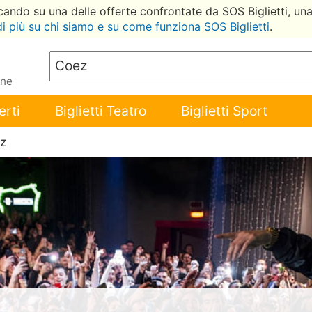
ccando su una delle offerte confrontate da SOS Biglietti, un
di più su chi siamo e su come funziona SOS Biglietti
.
ene
erti
Biglietti Teatro
Biglietti Sport
z