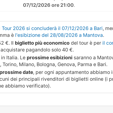
07/12/2026 ore 21:00
.
il Tour 2026 si concluderà il 07/12/2026 a Bari
, me
amma è
l'esibizione del 28/08/2026 a Mantova
.
2 €. Il
biglietto più economico
del tour è per
il c
i acquistare pagandolo solo 40 €.
in Italia. Le
prossime esibizioni
saranno a Mantov
 Torino, Milano, Bologna, Genova, Parma e Bari.
e prossime date
, per ogni appuntamento abbiamo in
cuni dei principali rivenditori di biglietti online (i
che abbiamo verificato).