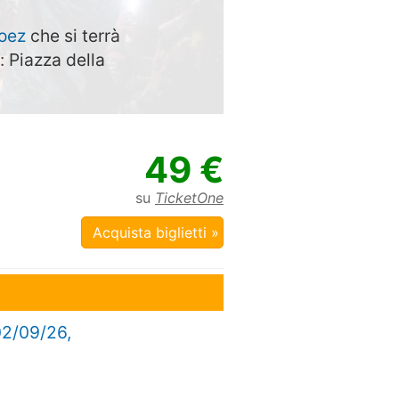
oez
che si terrà
: Piazza della
49 €
su
TicketOne
Acquista biglietti »
02/09/26,