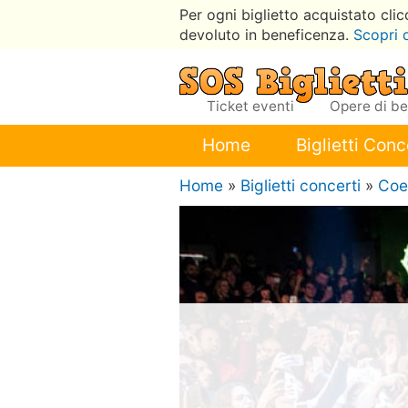
Per ogni biglietto acquistato cli
devoluto in beneficenza.
Scopri 
Ticket eventi
Opere di b
Home
Biglietti Conc
Home
»
Biglietti concerti
»
Coe