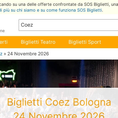
ccando su una delle offerte confrontate da SOS Biglietti, un
di più su chi siamo e su come funziona SOS Biglietti
.
ene
erti
Biglietti Teatro
Biglietti Sport
z
» 24 Novembre 2026
Biglietti Coez Bologna
24 Novembre 2026