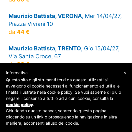
Maurizio Battista, VERONA
, Mer 14/04/27,
Piazza Viviani 10
da
44 €
Maurizio Battista, TRENTO
, Gio 15/04/27,
Via Santa Croce, 67
da
38 €
×
Informativa
Questo sito o gli strumenti terzi da questo utilizzati si
avvalgono di cookie necessari al funzionamento ed utili alle
finalità illustrate nella cookie policy. Se vuoi saperne di più o
© SOS Biglietti - P.Iva 09162100961 -
Chi Siamo
-
negare il consenso a tutti o ad alcuni cookie, consulta la
Contatti
-
Privacy Policy
cookie policy
.
Chiudendo questo banner, scorrendo questa pagina,
cliccando su un link o proseguendo la navigazione in altra
maniera, acconsenti all’uso dei cookie.