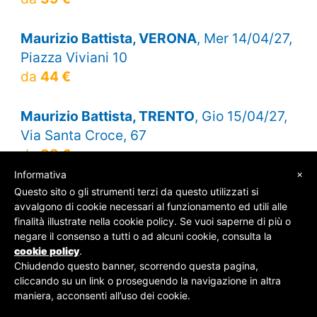
Maurizio Battista, VERONA
, Mer 14/04/27,
Piazza Viviani 10
da
44 €
Maurizio Battista, TRENTO
, Gio 15/04/27,
Via Santa Croce, 67
da
38 €
×
Informativa
Questo sito o gli strumenti terzi da questo utilizzati si
avvalgono di cookie necessari al funzionamento ed utili alle
finalità illustrate nella cookie policy. Se vuoi saperne di più o
© SOS Biglietti - P.Iva 09162100961 -
Chi Siamo
-
negare il consenso a tutti o ad alcuni cookie, consulta la
Contatti
-
Privacy Policy
cookie policy
.
Chiudendo questo banner, scorrendo questa pagina,
cliccando su un link o proseguendo la navigazione in altra
maniera, acconsenti all’uso dei cookie.