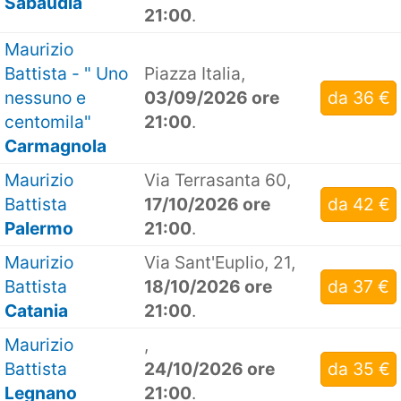
Sabaudia
21:00
.
Maurizio
Battista - " Uno
Piazza Italia,
nessuno e
03/09/2026 ore
da 36 €
centomila"
21:00
.
Carmagnola
Maurizio
Via Terrasanta 60,
Battista
17/10/2026 ore
da 42 €
Palermo
21:00
.
Maurizio
Via Sant'Euplio, 21,
Battista
18/10/2026 ore
da 37 €
Catania
21:00
.
Maurizio
,
Battista
24/10/2026 ore
da 35 €
Legnano
21:00
.