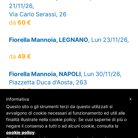
21/11/26,
Via Carlo Serassi, 26
da
60 €
Fiorella Mannoia, LEGNANO
, Lun 23/11/26,
da
49 €
Fiorella Mannoia, NAPOLI
, Lun 30/11/26,
Piazzetta Duca d'Aosta, 263
da
49 €
×
Informativa
Questo sito o gli strumenti terzi da questo utilizzati si
avvalgono di cookie necessari al funzionamento ed utili alle
finalità illustrate nella cookie policy. Se vuoi saperne di più o
© SOS Biglietti - P.Iva 09162100961 -
Chi Siamo
-
negare il consenso a tutti o ad alcuni cookie, consulta la
Contatti
-
Privacy Policy
cookie policy
.