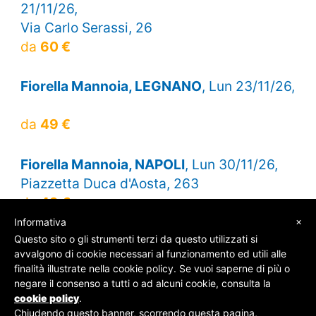
21/11/26,
Via Carlo Serassi, 26
da
60 €
Fiorella Mannoia, LEGNANO
, Lun 23/11/26,
da
49 €
Fiorella Mannoia, NAPOLI
, Lun 30/11/26,
Piazzetta Duca d'Aosta, 263
da
49 €
×
Informativa
Questo sito o gli strumenti terzi da questo utilizzati si
avvalgono di cookie necessari al funzionamento ed utili alle
finalità illustrate nella cookie policy. Se vuoi saperne di più o
© SOS Biglietti - P.Iva 09162100961 -
Chi Siamo
-
negare il consenso a tutti o ad alcuni cookie, consulta la
Contatti
-
Privacy Policy
cookie policy
.
Chiudendo questo banner, scorrendo questa pagina,