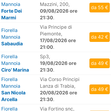
Mannoia
Mazzini, 200,
da 55 €
Forte Dei
09/08/2026 ore
Marmi
21:30
.
Via Principe di
Fiorella
Piemonte,
Mannoia
da 42 €
17/08/2026 ore
Sabaudia
21:00
.
Fiorella
Sp3,
Mannoia
19/08/2026 ore
da 49 €
Ciro' Marina
21:30
.
Fiorella
Via Corso Principi
Mannoia
Lanza di Trabia,
da 49 €
San Nicola
20/08/2026 ore
Arcella
21:30
.
Fiorella
Via Fortino snc,