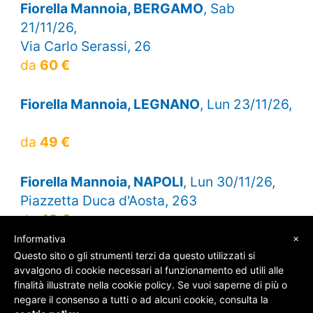
Fiorella Mannoia, BERGAMO
, Sab
21/11/26,
Via Carlo Serassi, 26
da
60 €
Fiorella Mannoia, LEGNANO
, Lun 23/11/26,
da
49 €
Fiorella Mannoia, NAPOLI
, Lun 30/11/26,
Piazzetta Duca d'Aosta, 263
da
49 €
×
Informativa
Questo sito o gli strumenti terzi da questo utilizzati si
avvalgono di cookie necessari al funzionamento ed utili alle
finalità illustrate nella cookie policy. Se vuoi saperne di più o
© SOS Biglietti - P.Iva 09162100961 -
Chi Siamo
-
negare il consenso a tutti o ad alcuni cookie, consulta la
Contatti
-
Privacy Policy