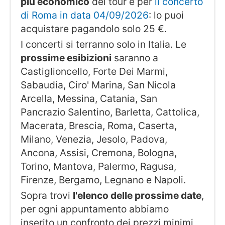
più economico
del tour è per
il concerto
di Roma in data 04/09/2026
: lo puoi
acquistare pagandolo solo 25 €.
I concerti si terranno solo in Italia. Le
prossime esibizioni
saranno a
Castiglioncello, Forte Dei Marmi,
Sabaudia, Ciro' Marina, San Nicola
Arcella, Messina, Catania, San
Pancrazio Salentino, Barletta, Cattolica,
Macerata, Brescia, Roma, Caserta,
Milano, Venezia, Jesolo, Padova,
Ancona, Assisi, Cremona, Bologna,
Torino, Mantova, Palermo, Ragusa,
Firenze, Bergamo, Legnano e Napoli.
Sopra trovi
l'elenco delle prossime date
,
per ogni appuntamento abbiamo
inserito un confronto dei prezzi minimi