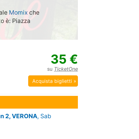
rale
Momix
che
to è: Piazza
35 €
su
TicketOne
Acquista biglietti »
on 2, VERONA
, Sab