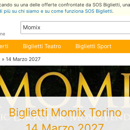
ccando su una delle offerte confrontate da SOS Biglietti, un
di più su chi siamo e su come funziona SOS Biglietti
.
ene
erti
Biglietti Teatro
Biglietti Sport
x
» 14 Marzo 2027
Biglietti Momix Torino
14 Marzo 2027