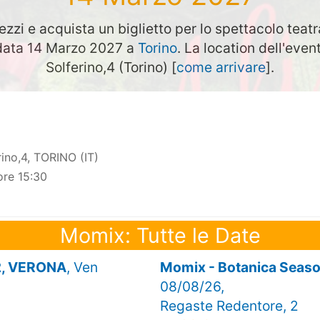
ezzi e acquista un biglietto per lo spettacolo teat
n data 14 Marzo 2027 a
Torino
. La location dell'even
Solferino,4 (Torino) [
come arrivare
].
rino,4, TORINO (IT)
ore 15:30
Momix: Tutte le Date
2, VERONA
, Ven
Momix - Botanica Seas
08/08/26,
Regaste Redentore, 2