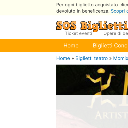
Per ogni biglietto acquistato cli
devoluto in beneficenza.
Scopri 
Ticket eventi
Opere di b
Home
Biglietti Conc
Home
»
Biglietti teatro
»
Momi