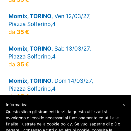
Momix, TORINO
, Ven 12/03/27,
Piazza Solferino,4
da
35 €
Momix, TORINO
, Sab 13/03/27,
Piazza Solferino,4
da
35 €
Momix, TORINO
, Dom 14/03/27,
Piazza Solferino,4
da
35 €
×
Informativa
Questo sito o gli strumenti terzi da questo utilizzati si
avvalgono di cookie necessari al funzionamento ed utili alle
finalità illustrate nella cookie policy. Se vuoi saperne di più o
© SOS Biglietti - P.Iva 09162100961 -
Chi Siamo
-
negare il consenso a tutti o ad alcuni cookie, consulta la