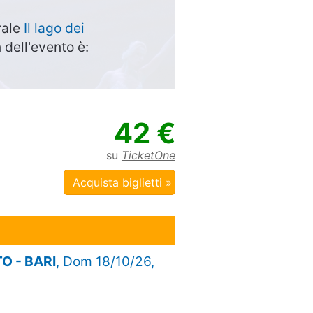
rale
Il lago dei
n dell'evento è:
42 €
su
TicketOne
Acquista biglietti »
TO - BARI
, Dom 18/10/26,