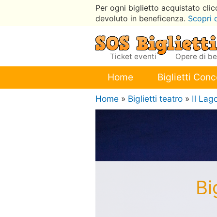
Per ogni biglietto acquistato cli
devoluto in beneficenza.
Scopri 
Ticket eventi
Opere di b
Home
Biglietti Conc
Home
»
Biglietti teatro
»
Il Lag
Bi