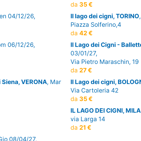
da
35 €
Ven 04/12/26,
Il lago dei cigni, TORINO
Piazza Solferino,4
da
42 €
om 06/12/26,
Il Lago dei Cigni - Ballet
03/01/27,
Via Pietro Maraschin, 19
da
27 €
 di Siena, VERONA
, Mar
Il Lago dei cigni, BOLO
Via Cartoleria 42
da
35 €
IL LAGO DEI CIGNI, MIL
via Larga 14
da
21 €
 Gio 08/04/27,