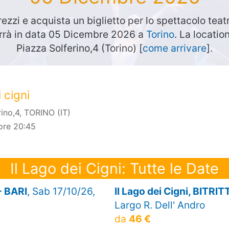
rezzi e acquista un biglietto per lo spettacolo teat
errà in data 05 Dicembre 2026 a
Torino
. La locatio
Piazza Solferino,4 (Torino) [
come arrivare
].
i cigni
rino,4, TORINO (IT)
ore 20:45
Il Lago dei Cigni: Tutte le Date
- BARI
, Sab 17/10/26,
Il Lago dei Cigni, BITRIT
Largo R. Dell' Andro
da
46 €