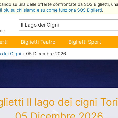
ccando su una delle offerte confrontate da SOS Biglietti, un
di più su chi siamo e su come funziona SOS Biglietti
.
ene
erti
Biglietti Teatro
Biglietti Sport
o dei Cigni
» 05 Dicembre 2026
glietti Il lago dei cigni Tor
05 Dicembre 2026