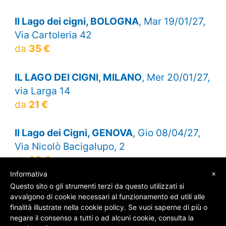
Il Lago dei cigni, BOLOGNA
, Mar 19/01/27,
Via Cartoleria 42
da
35 €
IL LAGO DEI CIGNI, MILANO
, Mer 20/01/27,
via Larga 14
da
21 €
Il Lago dei Cigni, GENOVA
, Gio 08/04/27,
Via Nicolò Bacigalupo, 2
da
39 €
×
Informativa
Questo sito o gli strumenti terzi da questo utilizzati si
avvalgono di cookie necessari al funzionamento ed utili alle
finalità illustrate nella cookie policy. Se vuoi saperne di più o
© SOS Biglietti - P.Iva 09162100961 -
Chi Siamo
-
negare il consenso a tutti o ad alcuni cookie, consulta la