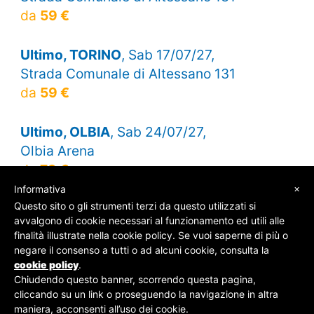
da
59 €
Ultimo, TORINO
, Sab 17/07/27,
Strada Comunale di Altessano 131
da
59 €
Ultimo, OLBIA
, Sab 24/07/27,
Olbia Arena
da
79 €
×
Informativa
Questo sito o gli strumenti terzi da questo utilizzati si
avvalgono di cookie necessari al funzionamento ed utili alle
finalità illustrate nella cookie policy. Se vuoi saperne di più o
© SOS Biglietti - P.Iva 09162100961 -
Chi Siamo
-
negare il consenso a tutti o ad alcuni cookie, consulta la
Contatti
-
Privacy Policy
cookie policy
.
Chiudendo questo banner, scorrendo questa pagina,
cliccando su un link o proseguendo la navigazione in altra
maniera, acconsenti all’uso dei cookie.