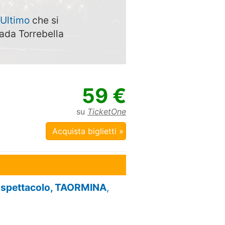
Ultimo
che si
rada Torrebella
59 €
su
TicketOne
Acquista biglietti »
mo spettacolo, TAORMINA
,