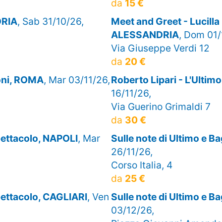
da
15 €
DRIA
, Sab 31/10/26,
Meet and Greet - Lucill
ALESSANDRIA
, Dom 01/
Via Giuseppe Verdi 12
da
20 €
ioni, ROMA
, Mar 03/11/26,
Roberto Lipari - L'Ulti
16/11/26,
Via Guerino Grimaldi 7
da
30 €
pettacolo, NAPOLI
, Mar
Sulle note di Ultimo e B
26/11/26,
Corso Italia, 4
da
25 €
pettacolo, CAGLIARI
, Ven
Sulle note di Ultimo e B
03/12/26,