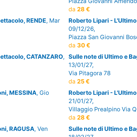
Piazza Giovanni Amendo
da
28 €
Spettacolo, RENDE
, Mar
Roberto Lipari - L'Ulti
09/12/26,
Piazza San Giovanni Bos
da
30 €
 Spettacolo, CATANZARO
,
Sulle note di Ultimo e 
13/01/27,
Via Pitagora 78
da
25 €
ioni, MESSINA
, Gio
Roberto Lipari - L'Ulti
21/01/27,
Villaggio Prealpino Via Q
da
28 €
lioni, RAGUSA
, Ven
Sulle note di Ultimo e B
18/02/27,