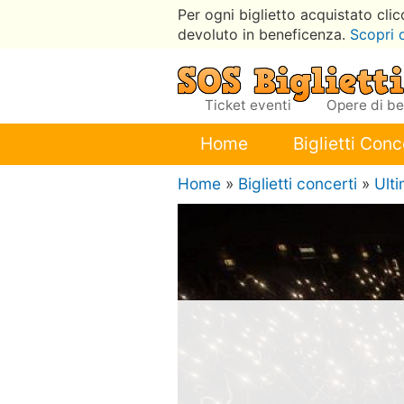
Per ogni biglietto acquistato cli
devoluto in beneficenza.
Scopri 
Ticket eventi
Opere di b
Home
Biglietti Conc
Home
»
Biglietti concerti
»
Ult