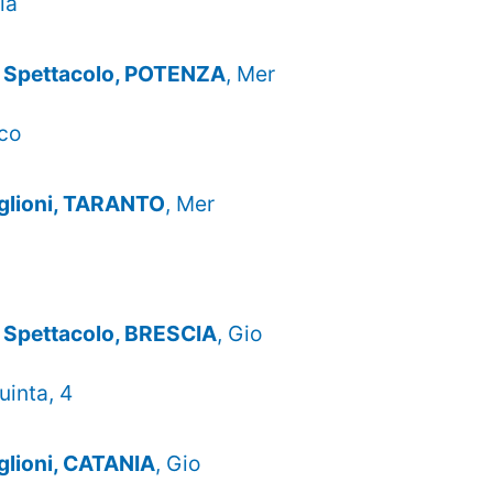
la
mo Spettacolo, POTENZA
, Mer
co
Baglioni, TARANTO
, Mer
mo Spettacolo, BRESCIA
, Gio
uinta, 4
aglioni, CATANIA
, Gio