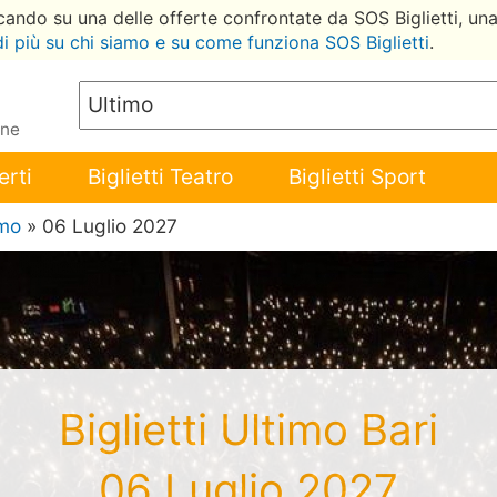
ccando su una delle offerte confrontate da SOS Biglietti, un
di più su chi siamo e su come funziona SOS Biglietti
.
ene
erti
Biglietti Teatro
Biglietti Sport
imo
» 06 Luglio 2027
Biglietti Ultimo Bari
06 Luglio 2027