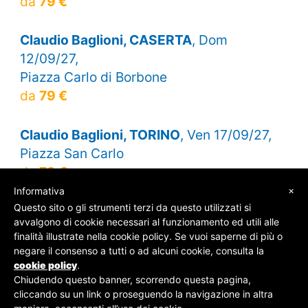
da
79 €
Claudio Baglioni, CASERTA
, Dom
12/09/27,
Piazza Carlo di Borbone
da
79 €
Claudio Baglioni, TORINO
, Ven 17/09/27,
Piazza San Carlo
da
79 €
×
Informativa
Questo sito o gli strumenti terzi da questo utilizzati si
avvalgono di cookie necessari al funzionamento ed utili alle
finalità illustrate nella cookie policy. Se vuoi saperne di più o
© SOS Biglietti - P.Iva 09162100961 -
Chi Siamo
-
negare il consenso a tutti o ad alcuni cookie, consulta la
Contatti
-
Privacy Policy
cookie policy
.
Chiudendo questo banner, scorrendo questa pagina,
cliccando su un link o proseguendo la navigazione in altra