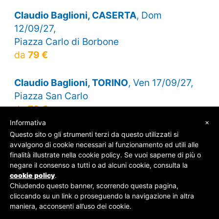
Claudio Baglioni, CASERTA
, Dom
12/09/27,
Piazza Carlo di Borbone
da
79 €
Claudio Baglioni, TORINO
, Ven 17/09/27,
Piazza San Carlo
da
79 €
×
Informativa
Questo sito o gli strumenti terzi da questo utilizzati si
avvalgono di cookie necessari al funzionamento ed utili alle
finalità illustrate nella cookie policy. Se vuoi saperne di più o
© SOS Biglietti - P.Iva 09162100961 -
Chi Siamo
-
negare il consenso a tutti o ad alcuni cookie, consulta la
Contatti
-
Privacy Policy
cookie policy
.
Chiudendo questo banner, scorrendo questa pagina,
cliccando su un link o proseguendo la navigazione in altra
maniera, acconsenti all’uso dei cookie.