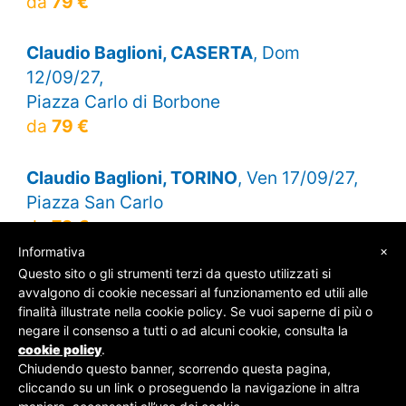
da
79 €
Claudio Baglioni, CASERTA
, Dom
12/09/27,
Piazza Carlo di Borbone
da
79 €
Claudio Baglioni, TORINO
, Ven 17/09/27,
Piazza San Carlo
da
79 €
×
Informativa
Questo sito o gli strumenti terzi da questo utilizzati si
avvalgono di cookie necessari al funzionamento ed utili alle
finalità illustrate nella cookie policy. Se vuoi saperne di più o
© SOS Biglietti - P.Iva 09162100961 -
Chi Siamo
-
negare il consenso a tutti o ad alcuni cookie, consulta la
Contatti
-
Privacy Policy
cookie policy
.
Chiudendo questo banner, scorrendo questa pagina,
cliccando su un link o proseguendo la navigazione in altra