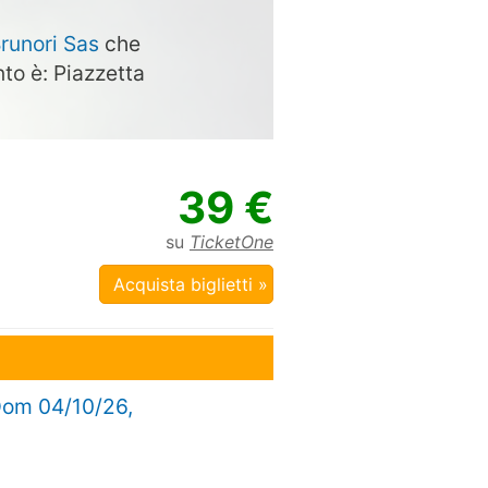
runori Sas
che
nto è: Piazzetta
39 €
su
TicketOne
Acquista biglietti »
Dom 04/10/26,