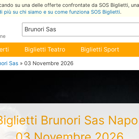
ccando su una delle offerte confrontate da SOS Biglietti, un
di più su chi siamo e su come funziona SOS Biglietti
.
ene
erti
Biglietti Teatro
Biglietti Sport
nori Sas
» 03 Novembre 2026
Biglietti Brunori Sas Napol
03 Novembre 2026