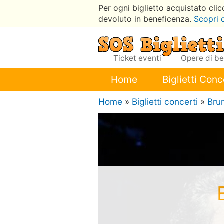
Per ogni biglietto acquistato cli
devoluto in beneficenza.
Scopri 
Ticket eventi
Opere di b
Home
Biglietti Conc
Home
»
Biglietti concerti
»
Bru