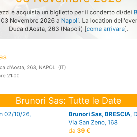
ezzi e acquista un biglietto per il conderto di/dei
B
ata 03 Novembre 2026 a
Napoli
. La location dell'eve
Duca d'Aosta, 263 (Napoli) [
come arrivare
].
Sas
ca d'Aosta, 263, NAPOLI (IT)
re 21:00
Brunori Sas: Tutte le Date
en 02/10/26,
Brunori Sas, BRESCIA
, 
Via San Zeno, 168
da
39 €