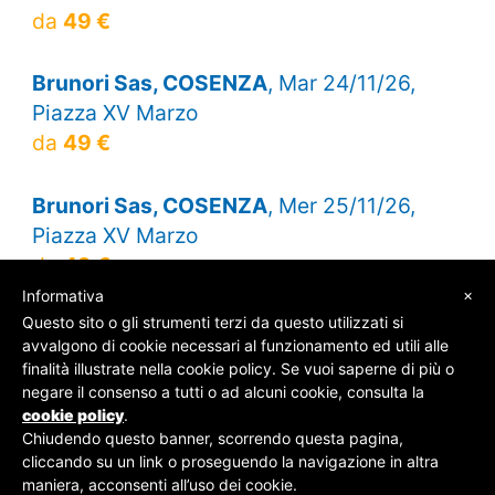
da
49 €
Brunori Sas, COSENZA
, Mar 24/11/26,
Piazza XV Marzo
da
49 €
Brunori Sas, COSENZA
, Mer 25/11/26,
Piazza XV Marzo
da
49 €
×
Informativa
Questo sito o gli strumenti terzi da questo utilizzati si
avvalgono di cookie necessari al funzionamento ed utili alle
finalità illustrate nella cookie policy. Se vuoi saperne di più o
© SOS Biglietti - P.Iva 09162100961 -
Chi Siamo
-
negare il consenso a tutti o ad alcuni cookie, consulta la
Contatti
-
Privacy Policy
cookie policy
.
Chiudendo questo banner, scorrendo questa pagina,
cliccando su un link o proseguendo la navigazione in altra
maniera, acconsenti all’uso dei cookie.