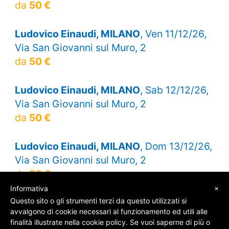
da
50 €
Ludovico Einaudi, MILANO
, Ven 11/12/26,
Via San Giovanni sul Muro, 2
da
50 €
Ludovico Einaudi, MILANO
, Sab 12/12/26,
Via San Giovanni sul Muro, 2
da
50 €
Ludovico Einaudi, MILANO
, Dom 13/12/26,
Via San Giovanni sul Muro, 2
da
50 €
×
Informativa
Questo sito o gli strumenti terzi da questo utilizzati si
avvalgono di cookie necessari al funzionamento ed utili alle
finalità illustrate nella cookie policy. Se vuoi saperne di più o
© SOS Biglietti - P.Iva 09162100961 -
Chi Siamo
-