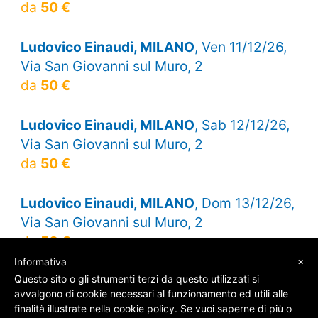
da
50 €
Ludovico Einaudi, MILANO
, Ven 11/12/26,
Via San Giovanni sul Muro, 2
da
50 €
Ludovico Einaudi, MILANO
, Sab 12/12/26,
Via San Giovanni sul Muro, 2
da
50 €
Ludovico Einaudi, MILANO
, Dom 13/12/26,
Via San Giovanni sul Muro, 2
da
50 €
×
Informativa
Questo sito o gli strumenti terzi da questo utilizzati si
avvalgono di cookie necessari al funzionamento ed utili alle
finalità illustrate nella cookie policy. Se vuoi saperne di più o
© SOS Biglietti - P.Iva 09162100961 -
Chi Siamo
-