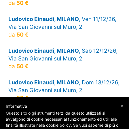
da
50 €
Ludovico Einaudi, MILANO
, Ven 11/12/26,
Via San Giovanni sul Muro, 2
da
50 €
Ludovico Einaudi, MILANO
, Sab 12/12/26,
Via San Giovanni sul Muro, 2
da
50 €
Ludovico Einaudi, MILANO
, Dom 13/12/26,
Via San Giovanni sul Muro, 2
da
50 €
×
Informativa
Questo sito o gli strumenti terzi da questo utilizzati si
avvalgono di cookie necessari al funzionamento ed utili alle
finalità illustrate nella cookie policy. Se vuoi saperne di più o
© SOS Biglietti - P.Iva 09162100961 -
Chi Siamo
-