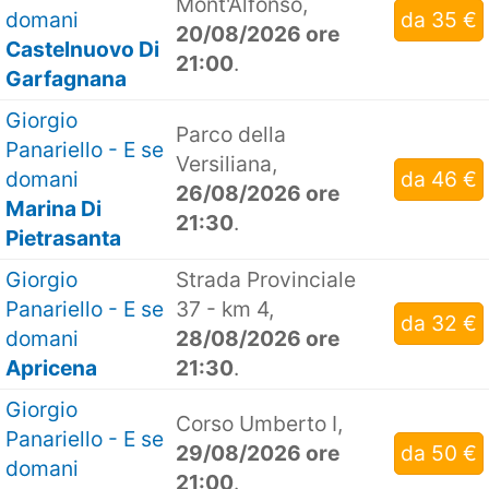
Mont'Alfonso,
domani
da 35 €
20/08/2026 ore
Castelnuovo Di
21:00
.
Garfagnana
Giorgio
Parco della
Panariello - E se
Versiliana,
domani
da 46 €
26/08/2026 ore
Marina Di
21:30
.
Pietrasanta
Giorgio
Strada Provinciale
Panariello - E se
37 - km 4,
da 32 €
domani
28/08/2026 ore
Apricena
21:30
.
Giorgio
Corso Umberto I,
Panariello - E se
29/08/2026 ore
da 50 €
domani
21:00
.