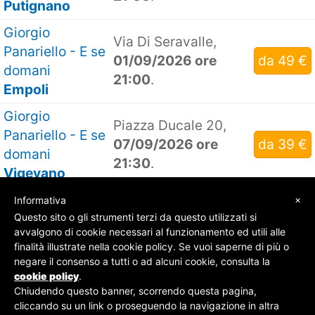
Putignano
Giorgio
Via Di Seravalle,
Panariello - E se
01/09/2026 ore
da 49 €
domani
21:00
.
Empoli
Giorgio
Piazza Ducale 20,
Panariello - E se
07/09/2026 ore
da 39 €
domani
21:30
.
Vigevano
×
Informativa
Questo sito o gli strumenti terzi da questo utilizzati si
avvalgono di cookie necessari al funzionamento ed utili alle
finalità illustrate nella cookie policy. Se vuoi saperne di più o
© SOS Biglietti - P.Iva 09162100961 -
Chi Siamo
-
negare il consenso a tutti o ad alcuni cookie, consulta la
Contatti
-
Privacy Policy
cookie policy
.
Chiudendo questo banner, scorrendo questa pagina,
cliccando su un link o proseguendo la navigazione in altra